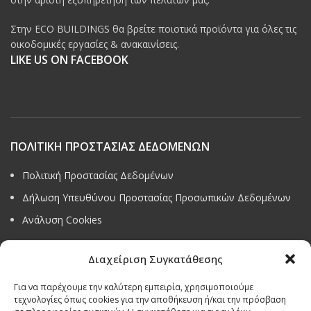
Στην ECO BUILDINGS θα βρείτε ποιοτικά προϊόντα για όλες τις
οικοδομικές εργασίες & ανακαινίσεις.
LIKE US ON FACEBOOK
ΠΟΛΙΤΙΚΗ ΠΡΟΣΤΑΣΙΑΣ ΔΕΔΟΜΕΝΩΝ
Πολιτική Προστασίας Δεδομένων
Δήλωση Υπευθύνου Προστασίας Προσωπικών Δεδομένων
Ανάλυση Cookies
Διαχείριση Συγκατάθεσης
Για να παρέχουμε την καλύτερη εμπειρία, χρησιμοποιούμε
Όροι & προϋποθέσεις διαγωνισμού
τεχνολογίες όπως cookies για την αποθήκευση ή/και την πρόσβαση
ΣΤΟΙΧΕΙΑ ΕΠΙΚΟΙΝΩΝΙΑΣ