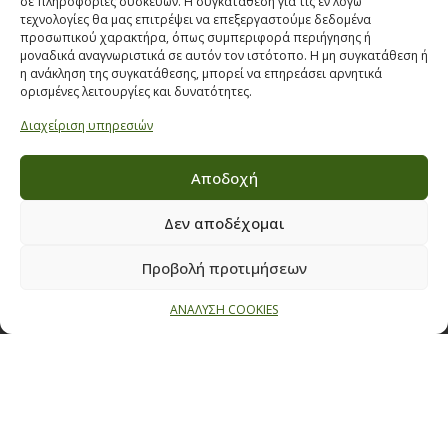
σε πληροφορίες συσκευών. Η συγκατάθεση για τις εν λόγω
τεχνολογίες θα μας επιτρέψει να επεξεργαστούμε δεδομένα
προσωπικού χαρακτήρα, όπως συμπεριφορά περιήγησης ή
Παπαναστασίου 209,
μοναδικά αναγνωριστικά σε αυτόν τον ιστότοπο. Η μη συγκατάθεση ή
Θεσσαλονίκη, ΤΚ 542 50
η ανάκληση της συγκατάθεσης, μπορεί να επηρεάσει αρνητικά
ορισμένες λειτουργίες και δυνατότητες.
Τηλ:
231 030 9709
,
231 035 1630
Email:
info@ecobuildings.gr
Διαχείριση υπηρεσιών
Email:
eshop@ecobuildings.gr
Αποδοχή
ΟΡΟΙ ΧΡΗΣΗΣ
ΠΟΛΙΤΙΚΗ ΑΠΟΡΡΗΤΟΥ
Δεν αποδέχομαι
ΒΡΕΙΤΕ ΜΑΣ ΣΤΟ ΧΑΡΤΗ
Προβολή προτιμήσεων
ΑΝΑΛΥΣΗ COOKIES
© 2021 ECOBUILDINGS, All Rights Reserved | Powered by