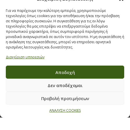
Όροι & προϋποθέσεις διαγωνισμού
ΣΤΟΙΧΕΙΑ ΕΠΙΚΟΙΝΩΝΙΑΣ
Για να παρέχουμε την καλύτερη εμπειρία, χρησιμοποιούμε
τεχνολογίες όπως cookies για την αποθήκευση ή/και την πρόσβαση
σε πληροφορίες συσκευών. Η συγκατάθεση για τις εν λόγω
Παπαναστασίου 209,
τεχνολογίες θα μας επιτρέψει να επεξεργαστούμε δεδομένα
Θεσσαλονίκη, ΤΚ 542 50
προσωπικού χαρακτήρα, όπως συμπεριφορά περιήγησης ή
μοναδικά αναγνωριστικά σε αυτόν τον ιστότοπο. Η μη συγκατάθεση ή
Τηλ:
231 030 9709
,
231 035 1630
η ανάκληση της συγκατάθεσης, μπορεί να επηρεάσει αρνητικά
Email:
info@ecobuildings.gr
ορισμένες λειτουργίες και δυνατότητες.
Email:
eshop@ecobuildings.gr
Διαχείριση υπηρεσιών
ΟΡΟΙ ΧΡΗΣΗΣ
ΠΟΛΙΤΙΚΗ ΑΠΟΡΡΗΤΟΥ
Αποδοχή
ΒΡΕΙΤΕ ΜΑΣ ΣΤΟ ΧΑΡΤΗ
Δεν αποδέχομαι
Προβολή προτιμήσεων
ΑΝΑΛΥΣΗ COOKIES