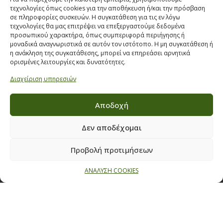
ΣΤΟΙΧΕΙΑ ΕΠΙΚΟΙΝΩΝΙΑΣ
τεχνολογίες όπως cookies για την αποθήκευση ή/και την πρόσβαση
σε πληροφορίες συσκευών. Η συγκατάθεση για τις εν λόγω
τεχνολογίες θα μας επιτρέψει να επεξεργαστούμε δεδομένα
Παπαναστασίου 209,
προσωπικού χαρακτήρα, όπως συμπεριφορά περιήγησης ή
Θεσσαλονίκη, ΤΚ 542 50
μοναδικά αναγνωριστικά σε αυτόν τον ιστότοπο. Η μη συγκατάθεση ή
η ανάκληση της συγκατάθεσης, μπορεί να επηρεάσει αρνητικά
Τηλ:
231 030 9709
,
231 035 1630
ορισμένες λειτουργίες και δυνατότητες.
Email:
info@ecobuildings.gr
Διαχείριση υπηρεσιών
Email:
eshop@ecobuildings.gr
ΟΡΟΙ ΧΡΗΣΗΣ
Αποδοχή
ΠΟΛΙΤΙΚΗ ΑΠΟΡΡΗΤΟΥ
ΒΡΕΙΤΕ ΜΑΣ ΣΤΟ ΧΑΡΤΗ
Δεν αποδέχομαι
Προβολή προτιμήσεων
ΑΝΑΛΥΣΗ COOKIES