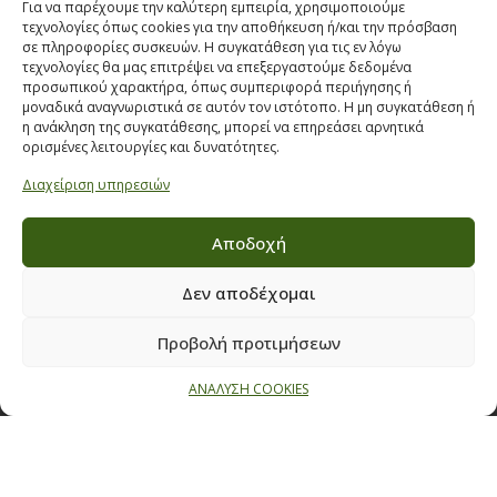
Για να παρέχουμε την καλύτερη εμπειρία, χρησιμοποιούμε
ΣΤΟΙΧΕΙΑ ΕΠΙΚΟΙΝΩΝΙΑΣ
τεχνολογίες όπως cookies για την αποθήκευση ή/και την πρόσβαση
σε πληροφορίες συσκευών. Η συγκατάθεση για τις εν λόγω
Παπαναστασίου 209,
τεχνολογίες θα μας επιτρέψει να επεξεργαστούμε δεδομένα
προσωπικού χαρακτήρα, όπως συμπεριφορά περιήγησης ή
Θεσσαλονίκη, ΤΚ 542 50
μοναδικά αναγνωριστικά σε αυτόν τον ιστότοπο. Η μη συγκατάθεση ή
Τηλ:
231 030 9709
,
231 035 1630
η ανάκληση της συγκατάθεσης, μπορεί να επηρεάσει αρνητικά
ορισμένες λειτουργίες και δυνατότητες.
Email:
info@ecobuildings.gr
Διαχείριση υπηρεσιών
Email:
eshop@ecobuildings.gr
ΟΡΟΙ ΧΡΗΣΗΣ
Αποδοχή
ΠΟΛΙΤΙΚΗ ΑΠΟΡΡΗΤΟΥ
ΒΡΕΙΤΕ ΜΑΣ ΣΤΟ ΧΑΡΤΗ
Δεν αποδέχομαι
Προβολή προτιμήσεων
ΑΝΑΛΥΣΗ COOKIES