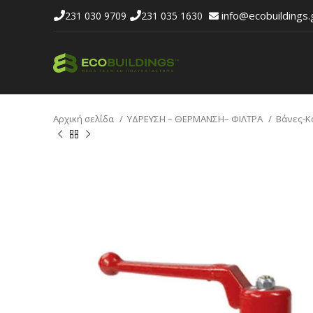
info@ecobuildings.
231 030 9709
231 035 1630
Αρχική σελίδα
ΥΔΡΕΥΣΗ – ΘΕΡΜΑΝΣΗ– ΦΙΛΤΡΑ
Βάνες-Κ