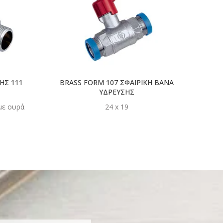
ΗΣ 111
BRASS FORM 107 ΣΦΑΙΡΙΚΗ ΒΑΝΑ
BRA
ΥΔΡΕΥΣΗΣ
με ουρά
24 x 19