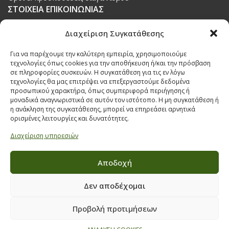
ΣΤΟΙΧΕΙΑ ΕΠΙΚΟΙΝΩΝΙΑΣ
Παπαναστασίου 209,
Διαχείριση Συγκατάθεσης
Θεσσαλονίκη, ΤΚ 542 50
Για να παρέχουμε την καλύτερη εμπειρία, χρησιμοποιούμε
Τηλ:
231 030 9709
,
231 035 1630
τεχνολογίες όπως cookies για την αποθήκευση ή/και την πρόσβαση
σε πληροφορίες συσκευών. Η συγκατάθεση για τις εν λόγω
Email:
info@ecobuildings.gr
τεχνολογίες θα μας επιτρέψει να επεξεργαστούμε δεδομένα
Email:
eshop@ecobuildings.gr
προσωπικού χαρακτήρα, όπως συμπεριφορά περιήγησης ή
μοναδικά αναγνωριστικά σε αυτόν τον ιστότοπο. Η μη συγκατάθεση ή
ΟΡΟΙ ΧΡΗΣΗΣ
η ανάκληση της συγκατάθεσης, μπορεί να επηρεάσει αρνητικά
ΠΟΛΙΤΙΚΗ ΑΠΟΡΡΗΤΟΥ
ορισμένες λειτουργίες και δυνατότητες.
ΒΡΕΙΤΕ ΜΑΣ ΣΤΟ ΧΑΡΤΗ
Διαχείριση υπηρεσιών
Αποδοχή
Δεν αποδέχομαι
Προβολή προτιμήσεων