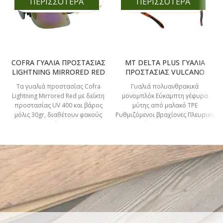
ΠΕΡΙΣΣΟΤΕΡΑ
ΠΕΡΙΣΣΟΤΕΡΑ
COFRA ΓΥΑΛΙΑ ΠΡΟΣΤΑΣΙΑΣ
MT DELTA PLUS ΓΥΑΛΙΑ
LIGHTNING MIRRORED RED
ΠΡΟΣΤΑΣΙΑΣ VULCANO
Τα γυαλιά προστασίας Cofra
Γυαλιά πολυανθρακικά
Lightning Mirrored Red με δείκτη
μονομπλόκ Εύκαμπτη γέφυρα
προστασίας UV 400 και βάρος
μύτης από μαλακό TPE
μόλις 30gr, διαθέτουν φακούς
Ρυθμιζόμενοι βραχίονες Πλευρική
καθρέπτες με
προστασία ΚΩΔΙΚΟΣ 16-312-008
ΑΧΡΩΜΟ ΚΩΔΙΚΟΣ 16-312-007
ΦΙΜΕ