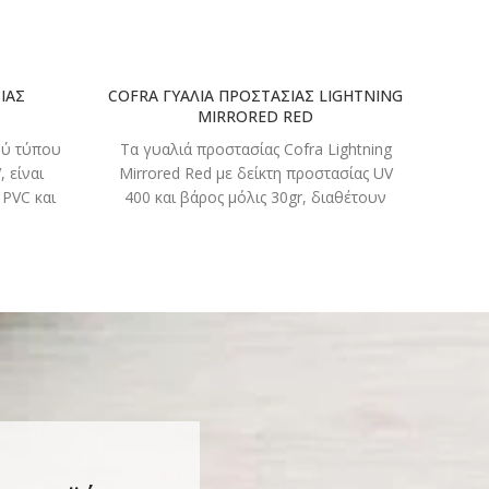
ΙΑΣ
COFRA ΓΥΑΛΙΑ ΠΡΟΣΤΑΣΙΑΣ LIGHTNING
COF
MIRRORED RED
ού τύπου
Τα γυαλιά προστασίας Cofra Lightning
Τα γ
, είναι
Mirrored Red με δείκτη προστασίας UV
μπλε
PVC και
400 και βάρος μόλις 30gr, διαθέτουν
διαθέ
άνω από
φακούς καθρέπτες με