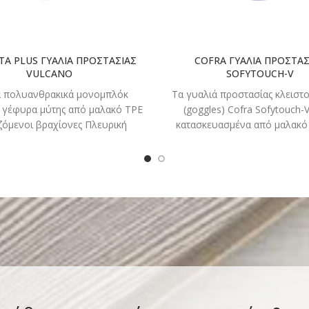
TA PLUS ΓΥΑΛΙΑ ΠΡΟΣΤΑΣΙΑΣ
COFRA ΓΥΑΛΙΑ ΠΡΟΣΤΑΣ
VULCANO
SOFYTOUCH-V
ά πολυανθρακικά μονομπλόκ
Τα γυαλιά προστασίας κλειστ
 γέφυρα μύτης από μαλακό TPE
(goggles) Cofra Sofytouch-V
ζόμενοι βραχίονες Πλευρική
κατασκευασμένα από μαλακό 
τασία ΚΩΔΙΚΟΣ 16-312-008
ιδανικά για να φορεθούν π
 ΚΩΔΙΚΟΣ 16-312-007 ΦΙΜΕ