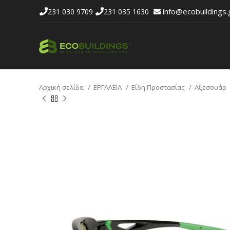
info@ecobuildings.
231 030 9709
231 035 1630
Αρχική σελίδα
ΕΡΓΑΛΕΙΑ
Είδη Προστασίας
Αξεσουάρ