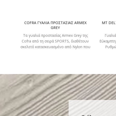
COFRA ΓΥΑΛΙΑ ΠΡΟΣΤΑΣΙΑΣ ARMEX
MT DEL
GREY
Τα γυαλιά προστασίας Armex Grey της
Γυαλι
Cofra από τη σειρά SPORTS, διαθέτουν
Εύκαμπτη
σκελετό κατασκευασμένο από Nylon που
Ρυθμι
καλύπτει πλήρως τους
προσ
ΑΧΡΩΜΟ