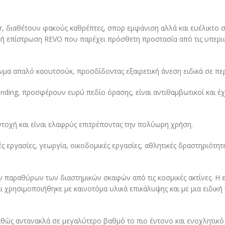
gr, διαθέτουν φακούς καθρέπτες, σπορ εμφάνιση αλλά και ευέλικτο
 επίστρωση REVO που παρέχει πρόσθετη προστασία από τις υπεριώδε
ίωμα απαλό καουτσούκ, προσδίδοντας εξαιρετική άνεση ειδικά σε πε
nding, προσφέρουν ευρύ πεδίο όρασης, είναι αντιθαμβωτικοί και έχ
τοχή και είναι ελαφρύς επιτρέποντας την πολύωρη χρήση.
 εργασίες, γεωργία, οικοδομικές εργασίες, αθλητικές δραστηριότητε
ν παραθύρων των διαστημικών σκαφών από τις κοσμικές ακτίνες. H 
 χρησιμοποιήθηκε με καινοτόμα υλικά επικάλυψης και με μια ειδική
αθώς αντανακλά σε μεγαλύτερο βαθμό το πιο έντονο και ενοχλητικό 