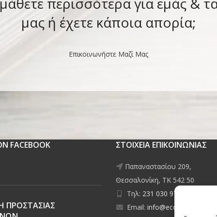
 μάθετε περισσότερα για εμάς & τ
μας ή έχετε κάποια απορία;
Επικοινωνήστε Μαζί Μας
 ON FACEBOOK
ΣΤΟΙΧΕΙΑ ΕΠΙΚΟΙΝΩΝΙΑΣ
Παπαναστασίου 209,
Θεσσαλονίκη, ΤΚ 542 50
Τηλ:
231 030 9709
,
231 035
Η ΠΡΟΣΤΑΣΙΑΣ
Email:
info@ecobuildings.gr
ΕΝΩΝ