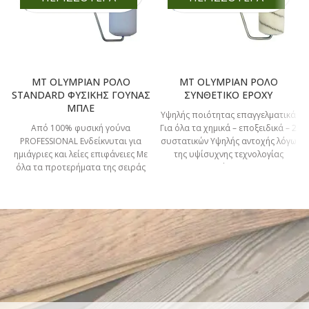
MT OLYMPIAN ΡΟΛΟ
MT OLYMPIAN ΡΟΛΟ
STANDARD ΦΥΣΙΚΗΣ ΓΟΥΝΑΣ
ΣΥΝΘΕΤΙΚΟ EPOXY
ΜΠΛΕ
Υψηλής ποιότητας επαγγελματικά
Από 100% φυσική γούνα
Για όλα τα χημικά – εποξειδικά – 2
PROFESSIONAL Ενδείκνυται για
συστατικών Υψηλής αντοχής λόγω
ημιάγριες και λείες επιφάνειες Με
της υψίσυχνης τεχνολογίας
όλα τα προτερήματα της σειράς
συγκόλλησης.
OLYMPIAN PROFESSIONAL
ΚΑΙΝΟΤΟΜΙΑ