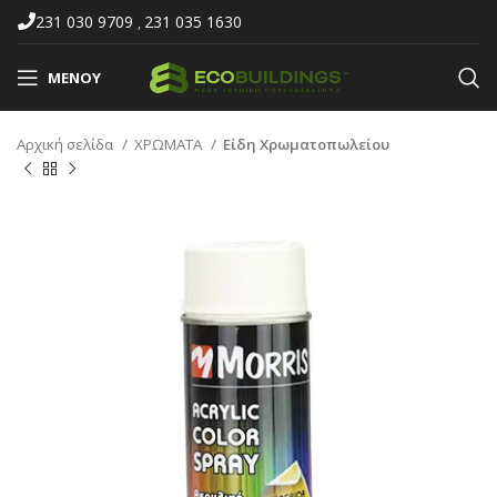
231 030 9709
231 035 1630
,
ΜΕΝΟΎ
Αρχική σελίδα
ΧΡΩΜΑΤΑ
Είδη Χρωματοπωλείου