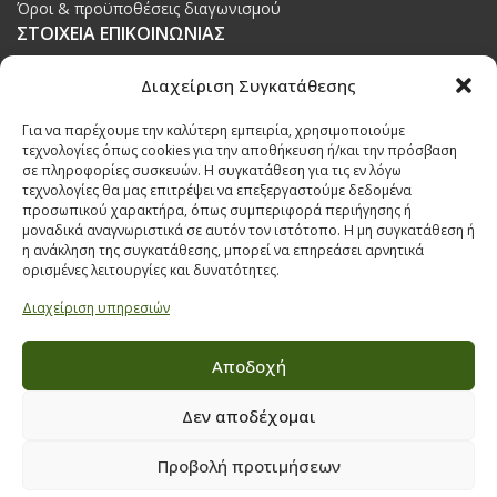
Όροι & προϋποθέσεις διαγωνισμού
ΣΤΟΙΧΕΙΑ ΕΠΙΚΟΙΝΩΝΙΑΣ
Παπαναστασίου 209,
Διαχείριση Συγκατάθεσης
Θεσσαλονίκη, ΤΚ 542 50
Για να παρέχουμε την καλύτερη εμπειρία, χρησιμοποιούμε
Τηλ:
231 030 9709
,
231 035 1630
τεχνολογίες όπως cookies για την αποθήκευση ή/και την πρόσβαση
σε πληροφορίες συσκευών. Η συγκατάθεση για τις εν λόγω
Email:
info@ecobuildings.gr
τεχνολογίες θα μας επιτρέψει να επεξεργαστούμε δεδομένα
Email:
eshop@ecobuildings.gr
προσωπικού χαρακτήρα, όπως συμπεριφορά περιήγησης ή
μοναδικά αναγνωριστικά σε αυτόν τον ιστότοπο. Η μη συγκατάθεση ή
ΟΡΟΙ ΧΡΗΣΗΣ
η ανάκληση της συγκατάθεσης, μπορεί να επηρεάσει αρνητικά
ΠΟΛΙΤΙΚΗ ΑΠΟΡΡΗΤΟΥ
ορισμένες λειτουργίες και δυνατότητες.
ΒΡΕΙΤΕ ΜΑΣ ΣΤΟ ΧΑΡΤΗ
Διαχείριση υπηρεσιών
Αποδοχή
Δεν αποδέχομαι
Προβολή προτιμήσεων