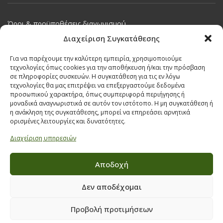
Όροι & προϋποθέσεις διαγωνισμού
ΣΤΟΙΧΕΙΑ ΕΠΙΚΟΙΝΩΝΙΑΣ
Διαχείριση Συγκατάθεσης
Παπαναστασίου 209,
Για να παρέχουμε την καλύτερη εμπειρία, χρησιμοποιούμε
τεχνολογίες όπως cookies για την αποθήκευση ή/και την πρόσβαση
Θεσσαλονίκη, ΤΚ 542 50
σε πληροφορίες συσκευών. Η συγκατάθεση για τις εν λόγω
Τηλ:
231 030 9709
,
231 035 1630
τεχνολογίες θα μας επιτρέψει να επεξεργαστούμε δεδομένα
προσωπικού χαρακτήρα, όπως συμπεριφορά περιήγησης ή
Email:
info@ecobuildings.gr
μοναδικά αναγνωριστικά σε αυτόν τον ιστότοπο. Η μη συγκατάθεση ή
η ανάκληση της συγκατάθεσης, μπορεί να επηρεάσει αρνητικά
Email:
eshop@ecobuildings.gr
ορισμένες λειτουργίες και δυνατότητες.
ΟΡΟΙ ΧΡΗΣΗΣ
Διαχείριση υπηρεσιών
ΠΟΛΙΤΙΚΗ ΑΠΟΡΡΗΤΟΥ
ΒΡΕΙΤΕ ΜΑΣ ΣΤΟ ΧΑΡΤΗ
Αποδοχή
Δεν αποδέχομαι
Προβολή προτιμήσεων