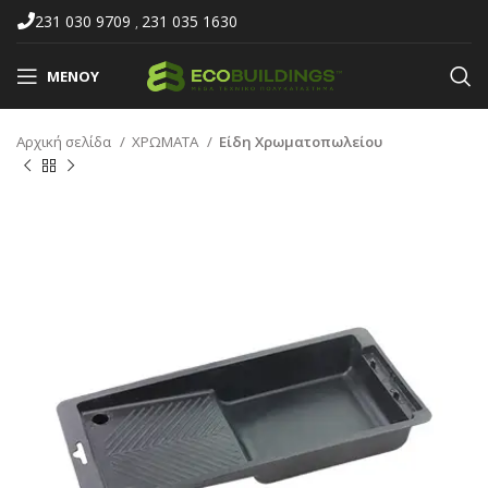
231 030 9709
231 035 1630
,
ΜΕΝΟΎ
Αρχική σελίδα
ΧΡΩΜΑΤΑ
Είδη Χρωματοπωλείου