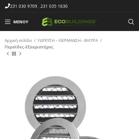
231 030 9709
231 035 1630
,
ΜΕΝΟΎ
Αρχική σελίδα
ΥΔΡΕΥΣΗ – ΘΕΡΜΑΝΣΗ– ΦΙΛΤΡΑ
Περσίδες-Εξαεριστήρες