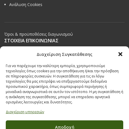
Ανάλυση Cookies
Όροι & προϋποθέσεις διαγωνισμού
ΣΤΟΙΧΕΙΑ ΕΠΙΚΟΙΝΩΝΙΑΣ
Παπαναστασίου 209,
Διαχείριση Συγκατάθεσης
Θεσσαλονίκη, ΤΚ 542 50
Για να παρέχουμε την καλύτερη εμπειρία, χρησιμοποιούμε
Τηλ:
231 030 9709
,
231 035 1630
τεχνολογίες όπως cookies για την αποθήκευση ή/και την πρόσβαση
σε πληροφορίες συσκευών. Η συγκατάθεση για τις εν λόγω
Email:
info@ecobuildings.gr
τεχνολογίες θα μας επιτρέψει να επεξεργαστούμε δεδομένα
Email:
eshop@ecobuildings.gr
προσωπικού χαρακτήρα, όπως συμπεριφορά περιήγησης ή
μοναδικά αναγνωριστικά σε αυτόν τον ιστότοπο. Η μη συγκατάθεση ή
ΟΡΟΙ ΧΡΗΣΗΣ
η ανάκληση της συγκατάθεσης, μπορεί να επηρεάσει αρνητικά
ΠΟΛΙΤΙΚΗ ΑΠΟΡΡΗΤΟΥ
ορισμένες λειτουργίες και δυνατότητες.
ΒΡΕΙΤΕ ΜΑΣ ΣΤΟ ΧΑΡΤΗ
Διαχείριση υπηρεσιών
Αποδοχή