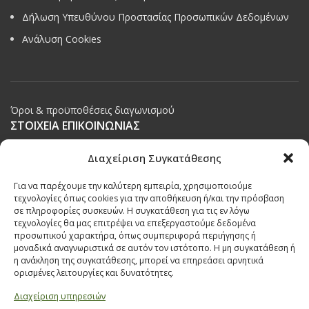
Δήλωση Υπευθύνου Προστασίας Προσωπικών Δεδομένων
Ανάλυση Cookies
Όροι & προϋποθέσεις διαγωνισμού
ΣΤΟΙΧΕΙΑ ΕΠΙΚΟΙΝΩΝΙΑΣ
Παπαναστασίου 209,
Διαχείριση Συγκατάθεσης
Θεσσαλονίκη, ΤΚ 542 50
Για να παρέχουμε την καλύτερη εμπειρία, χρησιμοποιούμε
Τηλ:
231 030 9709
,
231 035 1630
τεχνολογίες όπως cookies για την αποθήκευση ή/και την πρόσβαση
σε πληροφορίες συσκευών. Η συγκατάθεση για τις εν λόγω
Email:
info@ecobuildings.gr
τεχνολογίες θα μας επιτρέψει να επεξεργαστούμε δεδομένα
Email:
eshop@ecobuildings.gr
προσωπικού χαρακτήρα, όπως συμπεριφορά περιήγησης ή
μοναδικά αναγνωριστικά σε αυτόν τον ιστότοπο. Η μη συγκατάθεση ή
ΟΡΟΙ ΧΡΗΣΗΣ
η ανάκληση της συγκατάθεσης, μπορεί να επηρεάσει αρνητικά
ΠΟΛΙΤΙΚΗ ΑΠΟΡΡΗΤΟΥ
ορισμένες λειτουργίες και δυνατότητες.
ΒΡΕΙΤΕ ΜΑΣ ΣΤΟ ΧΑΡΤΗ
Διαχείριση υπηρεσιών