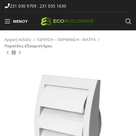
231 030 9709
231 035 1630
,
ΜΕΝΟΎ
Αρχική σελίδα
ΥΔΡΕΥΣΗ – ΘΕΡΜΑΝΣΗ– ΦΙΛΤΡΑ
Περσίδες-Εξαεριστήρες