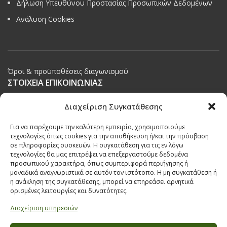
Δήλωση Υπευθύνου Προστασίας Προσωπικών Δεδομένων
Ανάλυση Cookies
Όροι & προϋποθέσεις διαγωνισμού
ΣΤΟΙΧΕΙΑ ΕΠΙΚΟΙΝΩΝΙΑΣ
Παπαναστασίου 209,
Διαχείριση Συγκατάθεσης
Θεσσαλονίκη, ΤΚ 542 50
Για να παρέχουμε την καλύτερη εμπειρία, χρησιμοποιούμε
Τηλ:
231 030 9709
,
231 035 1630
τεχνολογίες όπως cookies για την αποθήκευση ή/και την πρόσβαση
σε πληροφορίες συσκευών. Η συγκατάθεση για τις εν λόγω
Email:
info@ecobuildings.gr
τεχνολογίες θα μας επιτρέψει να επεξεργαστούμε δεδομένα
Email:
eshop@ecobuildings.gr
προσωπικού χαρακτήρα, όπως συμπεριφορά περιήγησης ή
μοναδικά αναγνωριστικά σε αυτόν τον ιστότοπο. Η μη συγκατάθεση ή
ΟΡΟΙ ΧΡΗΣΗΣ
η ανάκληση της συγκατάθεσης, μπορεί να επηρεάσει αρνητικά
ΠΟΛΙΤΙΚΗ ΑΠΟΡΡΗΤΟΥ
ορισμένες λειτουργίες και δυνατότητες.
ΒΡΕΙΤΕ ΜΑΣ ΣΤΟ ΧΑΡΤΗ
Διαχείριση υπηρεσιών