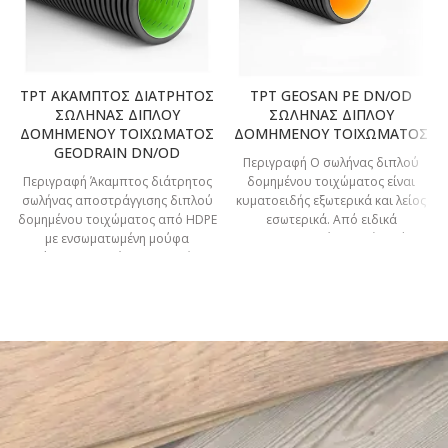
TPT ΑΚΑΜΠΤΟΣ ΔΙΑΤΡΗΤΟΣ
TPT GEOSAN PE DN/OD
ΣΩΛΗΝΑΣ ΔΙΠΛΟΥ
ΣΩΛΗΝΑΣ ΔΙΠΛΟΥ
ΔΟΜΗΜΕΝΟΥ ΤΟΙΧΩΜΑΤΟΣ
ΔΟΜΗΜΕΝΟΥ ΤΟΙΧΩΜΑΤΟΣ
GEODRAIN DN/OD
Περιγραφή Ο σωλήνας διπλού
Περιγραφή Άκαμπτος διάτρητος
δομημένου τοιχώματος είναι
σωλήνας αποστράγγισης διπλού
κυματοειδής εξωτερικά και λείος
δομημένου τοιχώματος από HDPE
εσωτερικά. Από ειδικά
με ενσωματωμένη μούφα
σταθεροποιημένες πρώτες ύλες
σύνδεσης. Πεδίο εφαρμογής:
πολυαιθυλενίου υψηλής
Αποστράγγιση υπεδάφους σε
πυκνότητας (HDPE)
οδικά