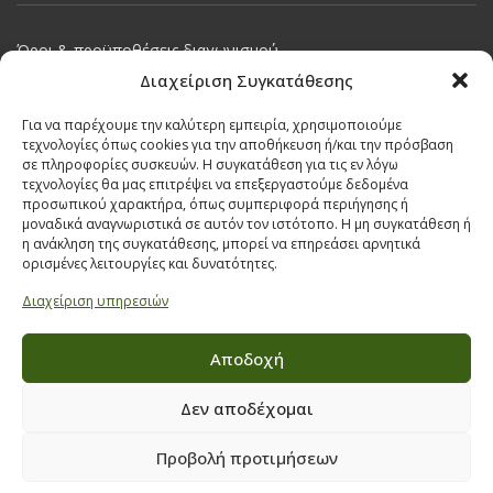
Όροι & προϋποθέσεις διαγωνισμού
ΣΤΟΙΧΕΙΑ ΕΠΙΚΟΙΝΩΝΙΑΣ
Διαχείριση Συγκατάθεσης
Παπαναστασίου 209,
Για να παρέχουμε την καλύτερη εμπειρία, χρησιμοποιούμε
τεχνολογίες όπως cookies για την αποθήκευση ή/και την πρόσβαση
Θεσσαλονίκη, ΤΚ 542 50
σε πληροφορίες συσκευών. Η συγκατάθεση για τις εν λόγω
τεχνολογίες θα μας επιτρέψει να επεξεργαστούμε δεδομένα
Τηλ:
231 030 9709
,
231 035 1630
προσωπικού χαρακτήρα, όπως συμπεριφορά περιήγησης ή
Email:
info@ecobuildings.gr
μοναδικά αναγνωριστικά σε αυτόν τον ιστότοπο. Η μη συγκατάθεση ή
η ανάκληση της συγκατάθεσης, μπορεί να επηρεάσει αρνητικά
Email:
eshop@ecobuildings.gr
ορισμένες λειτουργίες και δυνατότητες.
ΟΡΟΙ ΧΡΗΣΗΣ
Διαχείριση υπηρεσιών
ΠΟΛΙΤΙΚΗ ΑΠΟΡΡΗΤΟΥ
ΒΡΕΙΤΕ ΜΑΣ ΣΤΟ ΧΑΡΤΗ
Αποδοχή
Δεν αποδέχομαι
Προβολή προτιμήσεων