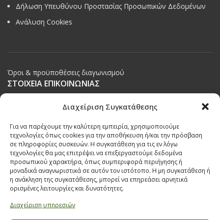
Δήλωση Υπευθύνου Προστασίας Προσωπικών Δεδομένων
Ανάλυση Cookies
Όροι & προϋποθέσεις διαγωνισμού
ΣΤΟΙΧΕΙΑ ΕΠΙΚΟΙΝΩΝΙΑΣ
Παπαναστασίου 209,
Διαχείριση Συγκατάθεσης
Θεσσαλονίκη, ΤΚ 542 50
Για να παρέχουμε την καλύτερη εμπειρία, χρησιμοποιούμε
Τηλ:
231 030 9709
,
231 035 1630
τεχνολογίες όπως cookies για την αποθήκευση ή/και την πρόσβαση
σε πληροφορίες συσκευών. Η συγκατάθεση για τις εν λόγω
Email:
info@ecobuildings.gr
τεχνολογίες θα μας επιτρέψει να επεξεργαστούμε δεδομένα
Email:
eshop@ecobuildings.gr
προσωπικού χαρακτήρα, όπως συμπεριφορά περιήγησης ή
μοναδικά αναγνωριστικά σε αυτόν τον ιστότοπο. Η μη συγκατάθεση ή
ΟΡΟΙ ΧΡΗΣΗΣ
η ανάκληση της συγκατάθεσης, μπορεί να επηρεάσει αρνητικά
ΠΟΛΙΤΙΚΗ ΑΠΟΡΡΗΤΟΥ
ορισμένες λειτουργίες και δυνατότητες.
ΒΡΕΙΤΕ ΜΑΣ ΣΤΟ ΧΑΡΤΗ
Διαχείριση υπηρεσιών