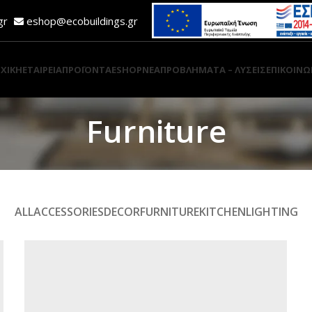
.gr
eshop@ecobuildings.gr
ΧΙΚΗ
ΕΤΑΙΡΕΙΑ
ΠΡΟΪΟΝΤΑ
ESHOP
ΝΕΑ
ΠΡΟΒΛΗΜΑΤΑ – ΛΥΣΕΙΣ
ΕΠΙΚΟΙΝΩ
Furniture
ALL
ACCESSORIES
DECOR
FURNITURE
KITCHEN
LIGHTING