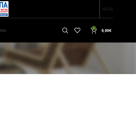
BLOG
0
ΝΙΑ
0,00
€