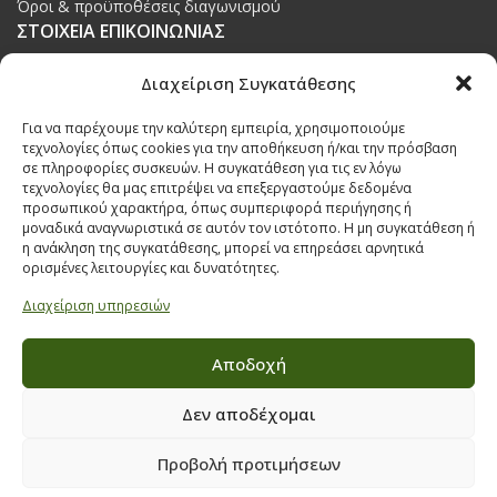
Όροι & προϋποθέσεις διαγωνισμού
ΣΤΟΙΧΕΙΑ ΕΠΙΚΟΙΝΩΝΙΑΣ
Παπαναστασίου 209,
Διαχείριση Συγκατάθεσης
Θεσσαλονίκη, ΤΚ 542 50
Για να παρέχουμε την καλύτερη εμπειρία, χρησιμοποιούμε
Τηλ:
231 030 9709
,
231 035 1630
τεχνολογίες όπως cookies για την αποθήκευση ή/και την πρόσβαση
σε πληροφορίες συσκευών. Η συγκατάθεση για τις εν λόγω
Email:
info@ecobuildings.gr
τεχνολογίες θα μας επιτρέψει να επεξεργαστούμε δεδομένα
Email:
eshop@ecobuildings.gr
προσωπικού χαρακτήρα, όπως συμπεριφορά περιήγησης ή
μοναδικά αναγνωριστικά σε αυτόν τον ιστότοπο. Η μη συγκατάθεση ή
ΟΡΟΙ ΧΡΗΣΗΣ
η ανάκληση της συγκατάθεσης, μπορεί να επηρεάσει αρνητικά
ΠΟΛΙΤΙΚΗ ΑΠΟΡΡΗΤΟΥ
ορισμένες λειτουργίες και δυνατότητες.
ΒΡΕΙΤΕ ΜΑΣ ΣΤΟ ΧΑΡΤΗ
Διαχείριση υπηρεσιών
Αποδοχή
Δεν αποδέχομαι
Προβολή προτιμήσεων