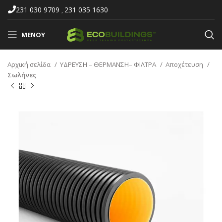
231 030 9709
231 035 1630
,
ΜΕΝΟΎ
Αρχική σελίδα
ΥΔΡΕΥΣΗ – ΘΕΡΜΑΝΣΗ– ΦΙΛΤΡΑ
Αποχέτευση
Σωλήνες