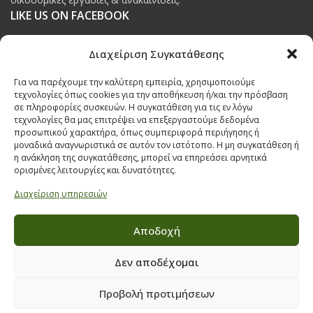
LIKE US ON FACEBOOK
Διαχείριση Συγκατάθεσης
Για να παρέχουμε την καλύτερη εμπειρία, χρησιμοποιούμε
τεχνολογίες όπως cookies για την αποθήκευση ή/και την πρόσβαση
ΠΟΛΙΤΙΚΗ ΠΡΟΣΤΑΣΙΑΣ ΔΕΔΟΜΕΝΩΝ
σε πληροφορίες συσκευών. Η συγκατάθεση για τις εν λόγω
τεχνολογίες θα μας επιτρέψει να επεξεργαστούμε δεδομένα
Πολιτική Προστασίας Δεδομένων
προσωπικού χαρακτήρα, όπως συμπεριφορά περιήγησης ή
μοναδικά αναγνωριστικά σε αυτόν τον ιστότοπο. Η μη συγκατάθεση ή
Δήλωση Υπευθύνου Προστασίας Προσωπικών Δεδομένων
η ανάκληση της συγκατάθεσης, μπορεί να επηρεάσει αρνητικά
ορισμένες λειτουργίες και δυνατότητες.
Ανάλυση Cookies
Διαχείριση υπηρεσιών
Αποδοχή
Όροι & προϋποθέσεις διαγωνισμού
Δεν αποδέχομαι
ΣΤΟΙΧΕΙΑ ΕΠΙΚΟΙΝΩΝΙΑΣ
Προβολή προτιμήσεων
Παπαναστασίου 209,