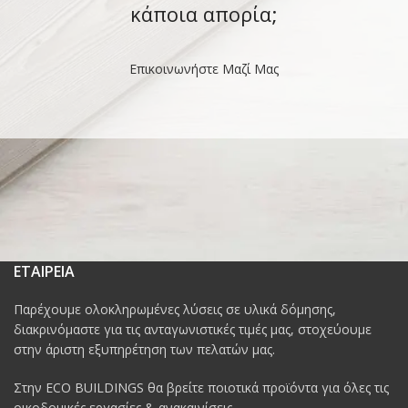
κάποια απορία;
Επικοινωνήστε Μαζί Μας
ΕΤΑΙΡΕΙΑ
Παρέχουμε ολοκληρωμένες λύσεις σε υλικά δόμησης,
διακρινόμαστε για τις ανταγωνιστικές τιμές μας, στοχεύουμε
στην άριστη εξυπηρέτηση των πελατών μας.
Στην ECO BUILDINGS θα βρείτε ποιοτικά προϊόντα για όλες τις
οικοδομικές εργασίες & ανακαινίσεις.