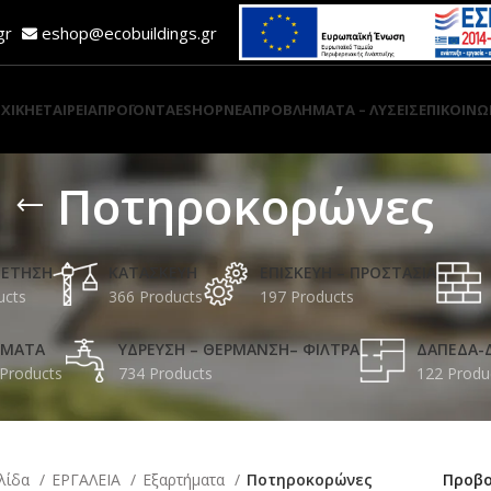
.gr
eshop@ecobuildings.gr
ΧΙΚΗ
ΕΤΑΙΡΕΙΑ
ΠΡΟΪΟΝΤΑ
ESHOP
ΝΕΑ
ΠΡΟΒΛΗΜΑΤΑ – ΛΥΣΕΙΣ
ΕΠΙΚΟΙΝΩ
Ποτηροκορώνες
ΔΕΤΗΣΗ
ΚΑΤΑΣΚΕΥΗ
ΕΠΙΣΚΕΥΗ – ΠΡΟΣΤΑΣΙΑ
ucts
366 Products
197 Products
ΩΜΑΤΑ
ΥΔΡΕΥΣΗ – ΘΕΡΜΑΝΣΗ– ΦΙΛΤΡΑ
ΔΑΠΕΔΑ-
Products
734 Products
122 Produ
ελίδα
ΕΡΓΑΛΕΙΑ
Εξαρτήματα
Ποτηροκορώνες
Προβ