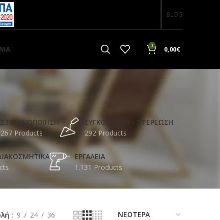
BLOG
0
ΝΙΑ
0,00
€
ΣΤΕΓΑΝΟΠΟΙΗΣΗ
ΣΥΓΚΟΛΛΗΣΗ – ΣΤΕΡΕΩΣΗ
267 Products
292 Products
ΔΙΑΚΟΣΜΗΤΙΚΑ
ΕΡΓΑΛΕΙΑ
cts
1.131 Products
ολή
9
24
36