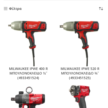
Φίλτρα
MILWAUKEE IPWE 400 R
MILWAUKEE IPWE 520 R
ΜΠΟΥΛΟΝΟΚΛΕΙΔΟ 1⁄2˝
ΜΠΟΥΛΟΝΟΚΛΕΙΔΟ 3⁄4˝
(4933451524)
(4933451525)