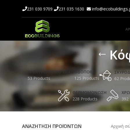
info@ecobuildings
231 030 9709
231 035 1630
ΑΡ
Κό
ΗΛΕΚΤΡΟΛΟΓΙΚΟ ΥΛΙΚΟ
ΟΔΟΠΟΙΙΑ
ΣΚΥΡΟ
53 Products
125 Products
62 Prod
ΘΕΡΜΟΜΟΝΩΣΗ
ΧΡ
228 Products
392 
ΑΝΑΖΗΤΗΣΗ ΠΡΟΪΟΝΤΩΝ
Αρχική σ