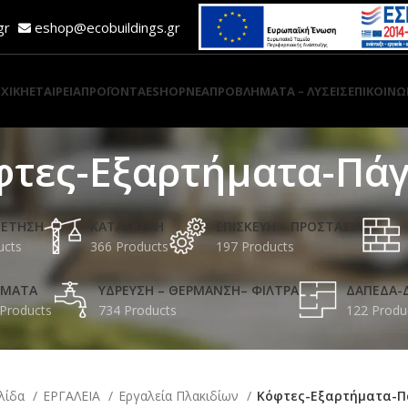
.gr
eshop@ecobuildings.gr
ΧΙΚΗ
ΕΤΑΙΡΕΙΑ
ΠΡΟΪΟΝΤΑ
ESHOP
ΝΕΑ
ΠΡΟΒΛΗΜΑΤΑ – ΛΥΣΕΙΣ
ΕΠΙΚΟΙΝΩ
φτες-Εξαρτήματα-Πάγ
ΔΕΤΗΣΗ
ΚΑΤΑΣΚΕΥΗ
ΕΠΙΣΚΕΥΗ – ΠΡΟΣΤΑΣΙΑ
ucts
366 Products
197 Products
ΩΜΑΤΑ
ΥΔΡΕΥΣΗ – ΘΕΡΜΑΝΣΗ– ΦΙΛΤΡΑ
ΔΑΠΕΔΑ-
Products
734 Products
122 Produ
ελίδα
ΕΡΓΑΛΕΙΑ
Εργαλεία Πλακιδίων
Κόφτες-Εξαρτήματα-Π