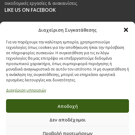
οικοδομικές εργασίες & ανακαινίσεις.
LIKE US ON FACEBOOK
Διαχείριση Συγκατάθεσης
Για να παρέχουμε την καλύτερη εμπειρία, χρησιμοποιούμε
ΠΟΛΙΤΙΚΗ ΠΡΟΣΤΑΣΙΑΣ ΔΕΔΟΜΕΝΩΝ
τεχνολογίες όπως cookies για την αποθήκευση ή/και την πρόσβαση
σε πληροφορίες συσκευών. Η συγκατάθεση για τις εν λόγω
τεχνολογίες θα μας επιτρέψει να επεξεργαστούμε δεδομένα
Πολιτική Προστασίας Δεδομένων
προσωπικού χαρακτήρα, όπως συμπεριφορά περιήγησης ή
μοναδικά αναγνωριστικά σε αυτόν τον ιστότοπο. Η μη συγκατάθεση ή
Δήλωση Υπευθύνου Προστασίας Προσωπικών Δεδομένων
η ανάκληση της συγκατάθεσης, μπορεί να επηρεάσει αρνητικά
Ανάλυση Cookies
ορισμένες λειτουργίες και δυνατότητες.
Διαχείριση υπηρεσιών
Αποδοχή
Όροι & προϋποθέσεις διαγωνισμού
ΣΤΟΙΧΕΙΑ ΕΠΙΚΟΙΝΩΝΙΑΣ
Δεν αποδέχομαι
Παπαναστασίου 209,
Προβολή προτιμήσεων