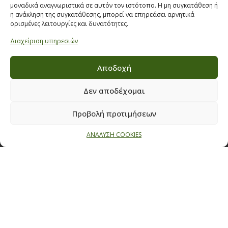
μοναδικά αναγνωριστικά σε αυτόν τον ιστότοπο. Η μη συγκατάθεση ή
η ανάκληση της συγκατάθεσης, μπορεί να επηρεάσει αρνητικά
ΠΟΛΙΤΙΚΗ ΠΡΟΣΤΑΣΙΑΣ ΔΕΔΟΜΕΝΩΝ
ορισμένες λειτουργίες και δυνατότητες.
Διαχείριση υπηρεσιών
Πολιτική Προστασίας Δεδομένων
Δήλωση Υπευθύνου Προστασίας Προσωπικών Δεδομένων
Αποδοχή
Ανάλυση Cookies
Δεν αποδέχομαι
Προβολή προτιμήσεων
Όροι & προϋποθέσεις διαγωνισμού
ΑΝΑΛΥΣΗ COOKIES
ΣΤΟΙΧΕΙΑ ΕΠΙΚΟΙΝΩΝΙΑΣ
Παπαναστασίου 209,
Θεσσαλονίκη, ΤΚ 542 50
Τηλ:
231 030 9709
,
231 035 1630
Email:
info@ecobuildings.gr
Email:
eshop@ecobuildings.gr