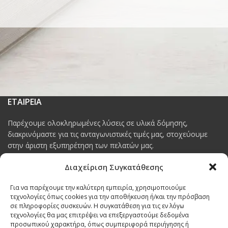
ΕΤΑΙΡΕΙΑ
Παρέχουμε ολοκληρωμένες λύσεις σε υλικά δόμησης,
διακρινόμαστε για τις ανταγωνιστικές τιμές μας, στοχεύουμε
στην άριστη εξυπηρέτηση των πελατών μας.
Στην ECO BUILDINGS θα βρείτε ποιοτικά προϊόντα για όλες τις
Διαχείριση Συγκατάθεσης
οικοδομικές εργασίες & ανακαινίσεις.
Για να παρέχουμε την καλύτερη εμπειρία, χρησιμοποιούμε
LIKE US ON FACEBOOK
τεχνολογίες όπως cookies για την αποθήκευση ή/και την πρόσβαση
σε πληροφορίες συσκευών. Η συγκατάθεση για τις εν λόγω
τεχνολογίες θα μας επιτρέψει να επεξεργαστούμε δεδομένα
προσωπικού χαρακτήρα, όπως συμπεριφορά περιήγησης ή