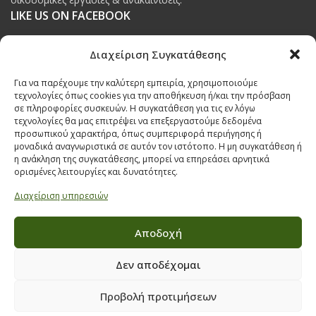
LIKE US ON FACEBOOK
Διαχείριση Συγκατάθεσης
Για να παρέχουμε την καλύτερη εμπειρία, χρησιμοποιούμε
τεχνολογίες όπως cookies για την αποθήκευση ή/και την πρόσβαση
ΠΟΛΙΤΙΚΗ ΠΡΟΣΤΑΣΙΑΣ ΔΕΔΟΜΕΝΩΝ
σε πληροφορίες συσκευών. Η συγκατάθεση για τις εν λόγω
τεχνολογίες θα μας επιτρέψει να επεξεργαστούμε δεδομένα
Πολιτική Προστασίας Δεδομένων
προσωπικού χαρακτήρα, όπως συμπεριφορά περιήγησης ή
μοναδικά αναγνωριστικά σε αυτόν τον ιστότοπο. Η μη συγκατάθεση ή
Δήλωση Υπευθύνου Προστασίας Προσωπικών Δεδομένων
η ανάκληση της συγκατάθεσης, μπορεί να επηρεάσει αρνητικά
ορισμένες λειτουργίες και δυνατότητες.
Ανάλυση Cookies
Διαχείριση υπηρεσιών
Αποδοχή
Όροι & προϋποθέσεις διαγωνισμού
Δεν αποδέχομαι
ΣΤΟΙΧΕΙΑ ΕΠΙΚΟΙΝΩΝΙΑΣ
Προβολή προτιμήσεων
Παπαναστασίου 209,