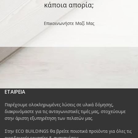
κάποια απορία;
Επικοινωνήστε Μαζί Μας
ΕΤΑΙΡΕΙΑ
Παρέχουμε ολοκληρωμένες λύσεις σε υλικά δόμησης,
διακρινόμαστε για τις ανταγωνιστικές τιμές μας, στοχεύουμε
στην άριστη εξυπηρέτηση των πελατών μας.
Στην ECO BUILDINGS θα βρείτε ποιοτικά προϊόντα για όλες τις
οικοδομικές εργασίες & ανακαινίσεις.