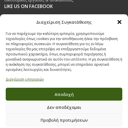
LIKE US ON FACEBOOK
Διαχείριση Συγκατάθεσης
Για να παρέχουμε την καλύτερη εμπειρία, χρησιμοποιούμε
τεχνολογίες όπως cookies για την αποθήκευση ή/και την πρόσβαση
ΠΟΛΙΤΙΚΗ ΠΡΟΣΤΑΣΙΑΣ ΔΕΔΟΜΕΝΩΝ
σε πληροφορίες συσκευών. Η συγκατάθεση για τις εν λόγω
τεχνολογίες θα μας επιτρέψει να επεξεργαστούμε δεδομένα
Πολιτική Προστασίας Δεδομένων
προσωπικού χαρακτήρα, όπως συμπεριφορά περιήγησης ή
μοναδικά αναγνωριστικά σε αυτόν τον ιστότοπο. Η μη συγκατάθεση ή
Δήλωση Υπευθύνου Προστασίας Προσωπικών Δεδομένων
η ανάκληση της συγκατάθεσης, μπορεί να επηρεάσει αρνητικά
ορισμένες λειτουργίες και δυνατότητες.
Ανάλυση Cookies
Διαχείριση υπηρεσιών
Αποδοχή
Όροι & προϋποθέσεις διαγωνισμού
Δεν αποδέχομαι
ΣΤΟΙΧΕΙΑ ΕΠΙΚΟΙΝΩΝΙΑΣ
Προβολή προτιμήσεων
Παπαναστασίου 209,