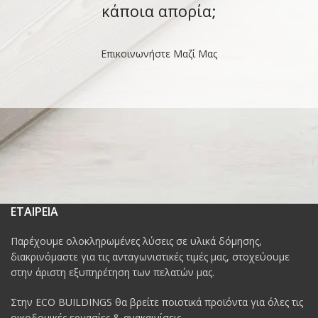
κάποια απορία;
Επικοινωνήστε Μαζί Μας
ΕΤΑΙΡΕΙΑ
Παρέχουμε ολοκληρωμένες λύσεις σε υλικά δόμησης,
διακρινόμαστε για τις ανταγωνιστικές τιμές μας, στοχεύουμε
στην άριστη εξυπηρέτηση των πελατών μας.
Στην ECO BUILDINGS θα βρείτε ποιοτικά προϊόντα για όλες τις
οικοδομικές εργασίες & ανακαινίσεις.