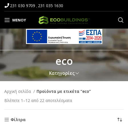
231 030 9709
231 035 1630
,
ΜΕΝΟΎ
eco
Κατηγορίες
Αρχική σελίδα
Προϊόντα με ετικέτα “eco”
Βλέπετε 1–12 από 22 αποτελέσματα
Φίλτρα