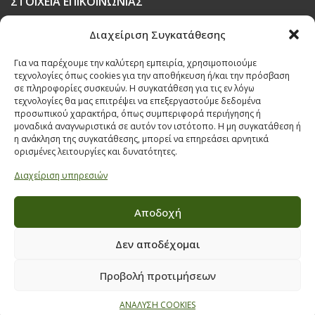
ΣΤΟΙΧΕΙΑ ΕΠΙΚΟΙΝΩΝΙΑΣ
Παπαναστασίου 209,
Διαχείριση Συγκατάθεσης
Θεσσαλονίκη, ΤΚ 542 50
Για να παρέχουμε την καλύτερη εμπειρία, χρησιμοποιούμε
Τηλ:
231 030 9709
,
231 035 1630
τεχνολογίες όπως cookies για την αποθήκευση ή/και την πρόσβαση
σε πληροφορίες συσκευών. Η συγκατάθεση για τις εν λόγω
Email:
info@ecobuildings.gr
τεχνολογίες θα μας επιτρέψει να επεξεργαστούμε δεδομένα
Email:
eshop@ecobuildings.gr
προσωπικού χαρακτήρα, όπως συμπεριφορά περιήγησης ή
μοναδικά αναγνωριστικά σε αυτόν τον ιστότοπο. Η μη συγκατάθεση ή
ΟΡΟΙ ΧΡΗΣΗΣ
η ανάκληση της συγκατάθεσης, μπορεί να επηρεάσει αρνητικά
ΠΟΛΙΤΙΚΗ ΑΠΟΡΡΗΤΟΥ
ορισμένες λειτουργίες και δυνατότητες.
ΒΡΕΙΤΕ ΜΑΣ ΣΤΟ ΧΑΡΤΗ
Διαχείριση υπηρεσιών
Αποδοχή
Δεν αποδέχομαι
Προβολή προτιμήσεων
ΑΝΑΛΥΣΗ COOKIES
© 2021 ECOBUILDINGS, All Rights Reserved | Powered by